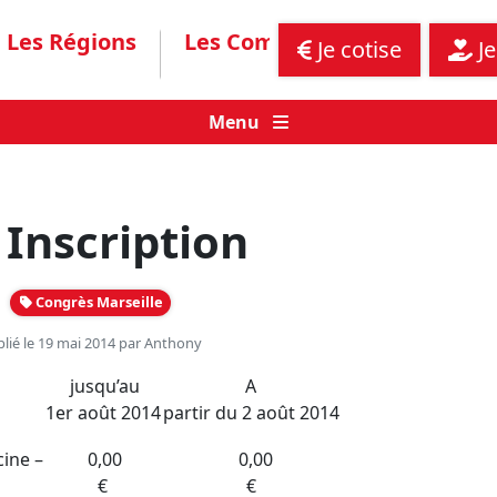
Les Régions
Les Communiqués
Assis
Je cotise
Je
Menu
 Inscription
Congrès Marseille
lié le 19 mai 2014 par
Anthony
jusqu’au
A
1er août 2014
partir du 2 août 2014
ine –
0,00
0,00
€
€