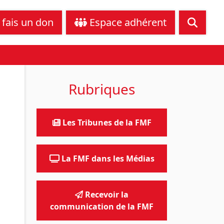
tance juridique
Nous contacter
 fais un don
Espace adhérent
Rubriques
Les Tribunes de la FMF
La FMF dans les Médias
Recevoir la
communication de la FMF