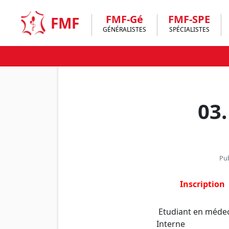
Skip
to
FMF-Gé
FMF-SPE
FMF
content
GÉNÉRALISTES
SPÉCIALISTES
03.
Pub
Inscription
Etudiant en médec
Interne