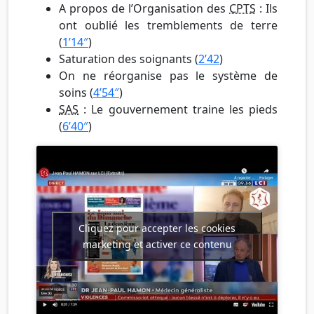
A propos de l’Organisation des
CPTS
: Ils
ont oublié les tremblements de terre
(
1’14″
)
Saturation des soignants (
2’42
)
On ne réorganise pas le système de
soins (
4’54″
)
SAS
: Le gouvernement traine les pieds
(
6’40″
)
Cliquez pour accepter les cookies
marketing et activer ce contenu