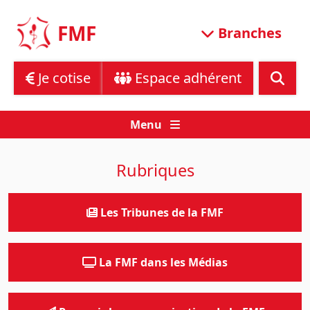
Skip
to
FMF
Branches
content
Je cotise
Espace adhérent
Menu
Rubriques
Les Tribunes de la FMF
La FMF dans les Médias