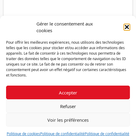
Gérer le consentement aux
cookies
Pour offrir les meilleures expériences, nous utilisons des technologies
telles que les cookies pour stocker et/ou accéder aux informations des
appareils. Le fait de consentir à ces technologies nous permettra de
traiter des données telles que le comportement de navigation ou les ID
uniques sur ce site. Le fait de ne pas consentir ou de retirer son
consentement peut avoir un effet négatif sur certaines caractéristiques
et fonctions.
Accepter
Découvrir la FMF
Mentions légales
Politique de confidentialité
RGPD
Refuser
Nous contacter
Politique de cookies (UE)
Voir les préférences
Fédération des Médecins de France - 7 place des 5 Martyrs du lycée
Buffon - 75014 Paris
Politique de cookies
Politique de confidentialité
Politique de confidentialité