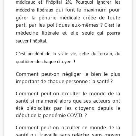
médicaux
et
l’hôpital
2%.
Pourquoi ignorer
les
qui font le maximum pour
médecins
libéraux
gérer la pénurie médicale créée de toute
part, par les politiques eux-mêmes ?
la
C’est
médecine libérale et elle seu
le
qui
pourra
sauver
l’hôpital.
C’est
un
déni
de
la
vraie
vie,
celle
du
terrain,
du
quotidien
de
chaque
citoyen
!
Comment peut-on négliger le bien le plus
important de chaque personne : la santé ?
Comment peut-on occulter le monde de la
santé si malmené alors que ses acteurs ont
été plébiscités par les citoyens depuis le
début de la pandémie COVID ?
Comment peut-on occulter ce monde de la
santé qui travaille sans relâche, sans moyen