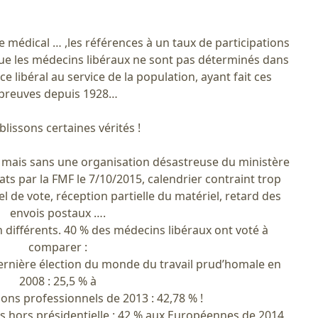
e médical … ,les références à un taux de participations
 que les médecins libéraux ne sont pas déterminés dans
ce libéral au service de la population, ayant fait ces
preuves depuis 1928…
blissons certaines vérités !
t, mais sans une organisation désastreuse du ministère
ts par la FMF le 7/10/2015, calendrier contraint trop
el de vote, réception partielle du matériel, retard des
envois postaux ….
n différents. 40 % des médecins libéraux ont voté à
comparer :
dernière élection du monde du travail prud’homale en
2008 : 25,5 % à
ions professionnels de 2013 : 42,78 % !
es hors présidentielle : 42 % aux Européennes de 2014,