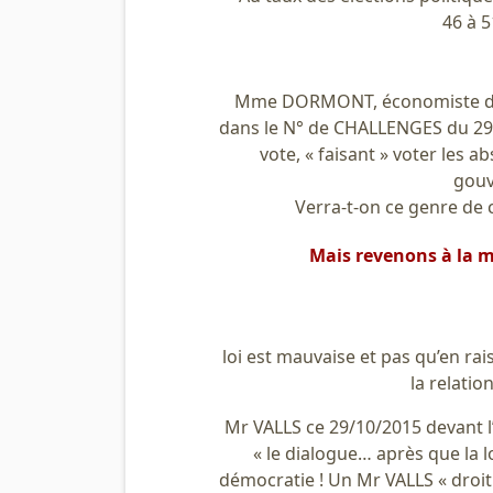
46 à 5
Mme DORMONT, économiste dont 
dans le N° de CHALLENGES du 29
vote, « faisant » voter les 
gouv
Verra-t-on ce genre de 
Mais revenons à la m
loi est mauvaise et pas qu’en rai
la relatio
Mr VALLS ce 29/10/2015 devant l
« le dialogue… après que la l
démocratie ! Un Mr VALLS « droit