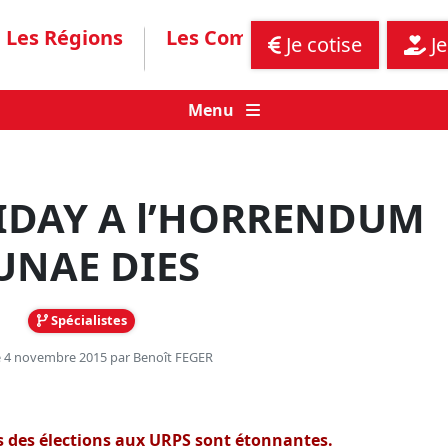
Les Régions
Les Communiqués
Assis
Je cotise
Je
Menu
IDAY A l’HORRENDUM
UNAE DIES
Spécialistes
le 4 novembre 2015 par
Benoît FEGER
es des élections aux URPS sont étonnantes.