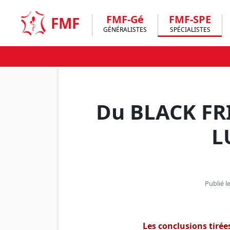
Skip
to
FMF-Gé
FMF-SPE
FMF
content
GÉNÉRALISTES
SPÉCIALISTES
Du BLACK FR
L
Publié 
Les conclusions tiré