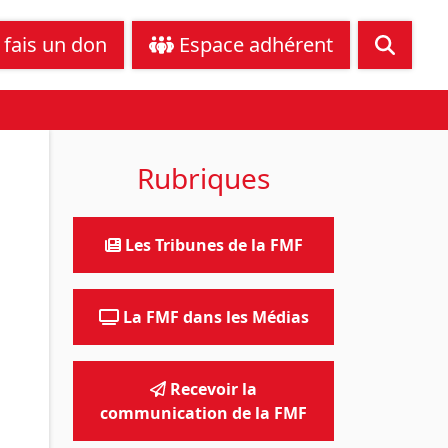
tance juridique
Nous contacter
 fais un don
Espace adhérent
Rubriques
Les Tribunes de la FMF
La FMF dans les Médias
Recevoir la
communication de la FMF