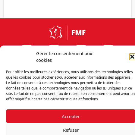
Gérer le consentement aux
cookies
Pour offrir les meilleures expériences, nous utilisons des technologies telles
que les cookies pour stocker et/ou accéder aux informations des appareils.
Le fait de consentir à ces technologies nous permettra de traiter des
données telles que le comportement de navigation ou les ID uniques sur ce
Découvrir la FMF
Mentions légales
site. Le fait de ne pas consentir ou de retirer son consentement peut avoir un
Politique de confidentialité
RGPD
effet négatif sur certaines caractéristiques et fonctions.
Nous contacter
Politique de cookies (UE)
Accepter
Fédération des Médecins de France - 7 place des 5 Martyrs du lycée
Refuser
Buffon - 75014 Paris