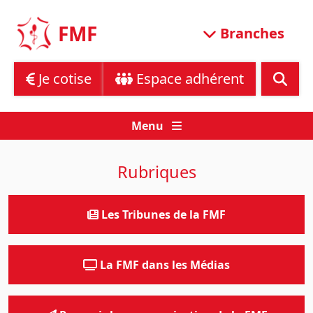
Skip
to
FMF
Branches
content
Je cotise
Espace adhérent
Menu
Rubriques
Les Tribunes de la FMF
La FMF dans les Médias