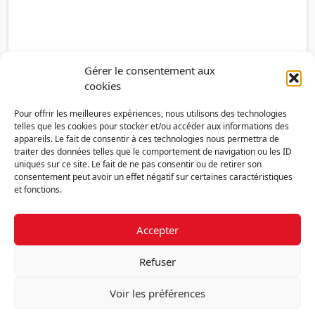
Gérer le consentement aux
cookies
Pour offrir les meilleures expériences, nous utilisons des technologies
telles que les cookies pour stocker et/ou accéder aux informations des
appareils. Le fait de consentir à ces technologies nous permettra de
traiter des données telles que le comportement de navigation ou les ID
uniques sur ce site. Le fait de ne pas consentir ou de retirer son
consentement peut avoir un effet négatif sur certaines caractéristiques
et fonctions.
Accepter
Découvrir la FMF
Mentions légales
Politique de confidentialité
RGPD
Refuser
Nous contacter
Politique de cookies (UE)
Voir les préférences
Fédération des Médecins de France - 7 place des 5 Martyrs du lycée