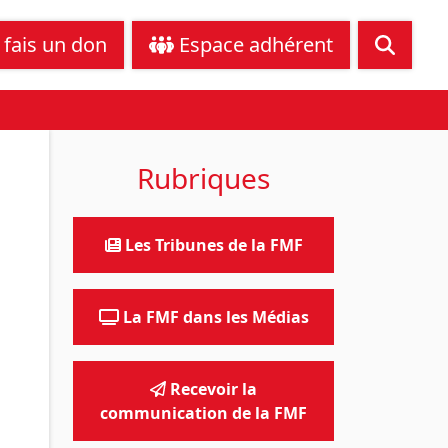
tance juridique
Nous contacter
 fais un don
Espace adhérent
Rubriques
Les Tribunes de la FMF
La FMF dans les Médias
Recevoir la
communication de la FMF