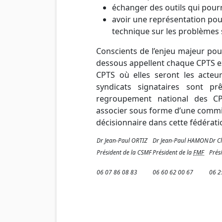
échanger des outils qui pour
avoir une représentation pou
technique sur les problèmes 
Conscients de l’enjeu majeur pour 
dessous appellent chaque CPTS exi
CPTS où elles seront les acteur
syndicats signataires sont p
regroupement national des CPT
associer sous forme d’une commiss
décisionnaire dans cette fédérati
Dr Jean-Paul ORTIZ
Dr Jean-Paul HAMON
Dr C
Président de la CSMF
Président de la
FMF
Prés
06 07 86 08 83
06 60 62 00 67
06 2