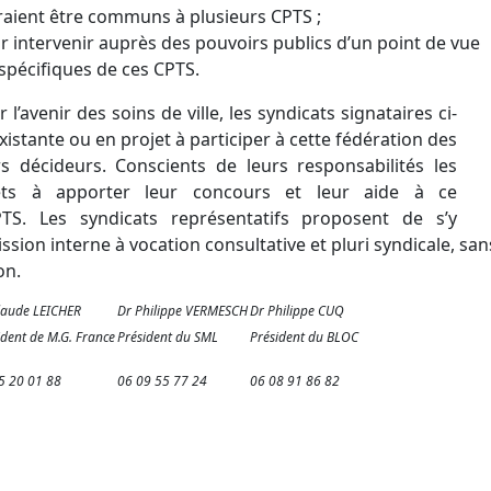
raient être communs à plusieurs CPTS ;
r intervenir auprès des pouvoirs publics d’un point de vue
spécifiques de ces CPTS.
l’avenir des soins de ville, les syndicats signataires ci-
stante ou en projet à participer à cette fédération des
s décideurs. Conscients de leurs responsabilités les
rêts à apporter leur concours et leur aide à ce
S. Les syndicats représentatifs proposent de s’y
ion interne à vocation consultative et pluri syndicale, sa
on.
laude LEICHER
Dr Philippe VERMESCH
Dr Philippe CUQ
ident de M.G. France
Président du SML
Président du BLOC
5 20 01 88
06 09 55 77 24
06 08 91 86 82