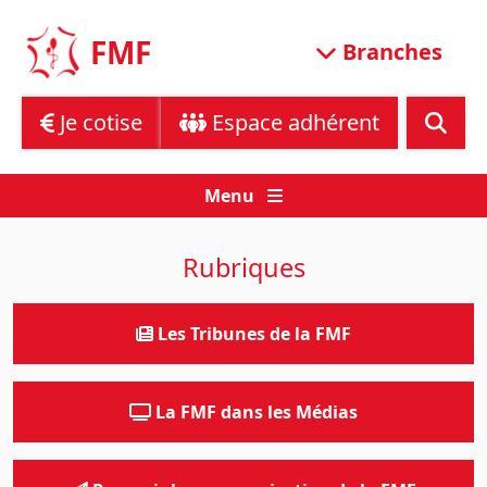
Skip
to
FMF
Branches
content
Je cotise
Espace adhérent
Menu
Rubriques
Les Tribunes de la FMF
La FMF dans les Médias