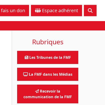
tance juridique
Nous contacter
 fais un don
Espace adhérent
Rubriques
Les Tribunes de la FMF
La FMF dans les Médias
Recevoir la
communication de la FMF