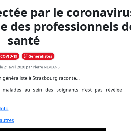
ectée par le coronaviru
tie des professionnels d
santé
COVID-19
Généralistes
le 21 avril 2020 par
Pierre NEVIANS
n généraliste à Strasbourg raconte…
s malades au sein des soignants n’est pas révélée
Info
 autres